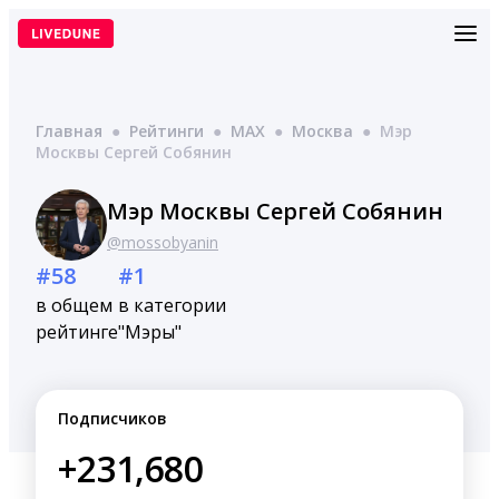
Перейти
к
содержимому
Главная
●
Рейтинги
●
MAX
●
Москва
●
Мэр
Москвы Сергей Собянин
Мэр Москвы Сергей Собянин
@mossobyanin
#58
#1
в общем
в категории
рейтинге
"Мэры"
Подписчиков
+231,680