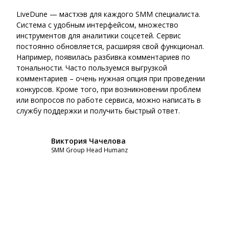
LiveDune — мастхэв для каждого SMM специалиста.
Live
Система с удобным интерфейсом, множество
серв
инструментов для аналитики соцсетей. Сервис
навс
постоянно обновляется, расширяя свой функционал.
нуже
Например, появилась разбивка комментариев по
аген
тональности. Часто пользуемся выгрузкой
надо
комментариев – очень нужная опция при проведении
дела
конкурсов. Кроме того, при возникновении проблем
пере
или вопросов по работе сервиса, можно написать в
данн
службу поддержки и получить быстрый ответ.
конк
Виктория Чачелова
SMM Group Head Humanz