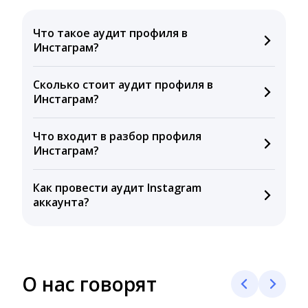
Что такое аудит профиля в
Инстаграм?
Это оценка бизнес-аккаунта в Инстаграм на
Сколько стоит аудит профиля в
качество, которая поможет найти точки роста в
Инстаграм?
продвижении и понять, как правильно исправить
то, что плохо работает.
Экспресс-аудит есть на каждом тарифе и будет
Что входит в разбор профиля
доступен вам весь месяц. Ознакомиться с
Инстаграм?
тарифами можно
здесь
.
Анализ темпов роста аккаунта, активности
Как провести аудит Instagram
аудитории, качества контента страницы и
аккаунта?
сравнение с конкурентами.
Зарегистрируйтесь
и получите экспресс-аудит.
О нас говорят