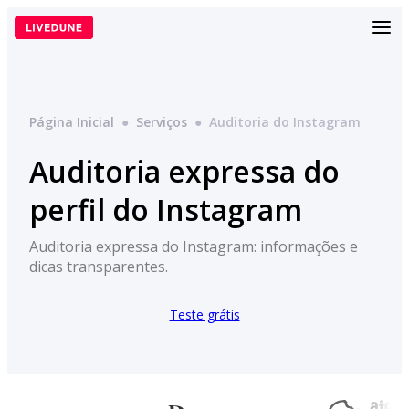
Pular
para
o
conteúdo
Página Inicial
●
Serviços
●
Auditoria do Instagram
Auditoria expressa do
perfil do Instagram
Auditoria expressa do Instagram: informações e
dicas transparentes.
Teste grátis