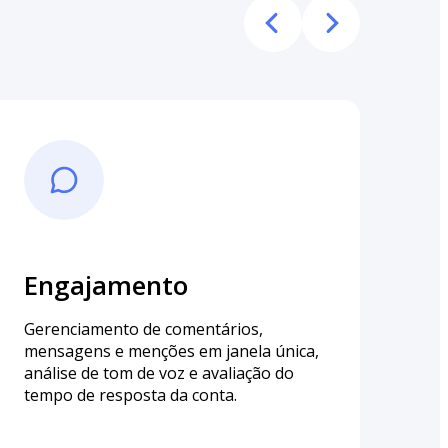
Engajamento
Au
I
Gerenciamento de comentários,
mensagens e menções em janela única,
Aud
análise de tom de voz e avaliação do
exp
tempo de resposta da conta.
tra