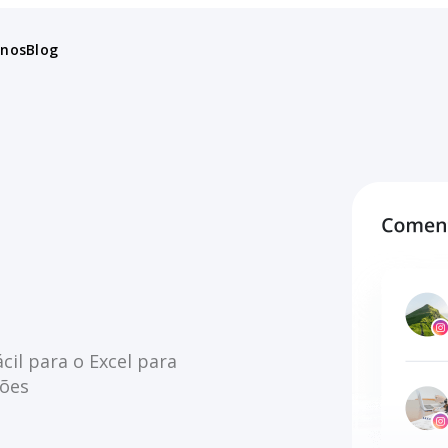
anos
Blog
cil para o Excel para
ções