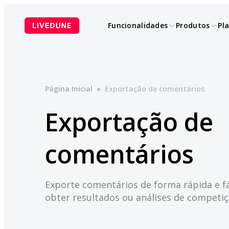
Pular
para
Funcionalidades
Produtos
Pl
o
conteúdo
Página Inicial
●
Exportação de comentários
Exportação de
comentários
Exporte comentários de forma rápida e fá
obter resultados ou análises de competi