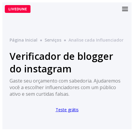
Pular
para
o
conteúdo
Página Inicial
●
Serviços
●
Analise cada Influenciador
Verificador de blogger
do instagram
Gaste seu orçamento com sabedoria. Ajudaremos
você a escolher influenciadores com um público
ativo e sem curtidas falsas.
Teste grátis