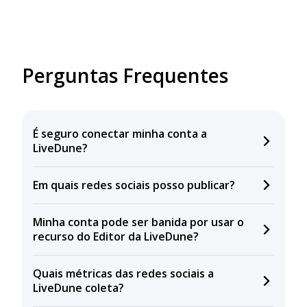
Perguntas Frequentes
É seguro conectar minha conta a
LiveDune?
Sim, você não será solicitado a inserir seu nome de
Em quais redes sociais posso publicar?
usuário ou senha, colaboramos com as redes sociais
por meio de suas APIs oficiais, não armazenamos ou
LiveDune publica postagens no Instagram, Facebook,
compartilhamos suas informações pessoais com
Minha conta pode ser banida por usar o
VKontakte, Telegram, Odnoklassniki, X, LinkedIn,
terceiros.
recurso do Editor da LiveDune?
YouTube, Tik-Tok e Threads.
Não, sua conta não será banida por usar a LiveDune.
Quais métricas das redes sociais a
Cumprimos as políticas das redes sociais e usamos
LiveDune coleta?
suas APIs oficiais.