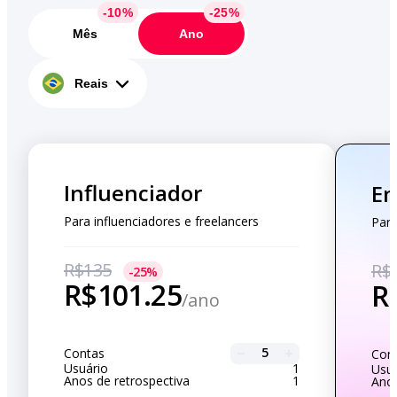
Mês
Ano
Reais
Influenciador
Em
Para influenciadores e freelancers
Para
R$135
R$
R$101.25
R
/
ano
5
Contas
Con
Usuário
1
Usuá
Anos de retrospectiva
1
Anos