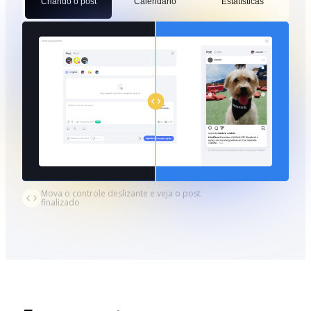
Criando o post
Calendário
Estatísticas
Mova o controle deslizante e veja o post
finalizado