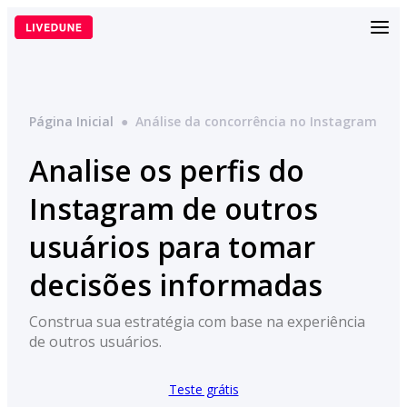
Pular
para
o
conteúdo
Página Inicial
●
Análise da concorrência no Instagram
Analise os perfis do
Instagram de outros
usuários para tomar
decisões informadas
Construa sua estratégia com base na experiência
de outros usuários.
Teste grátis