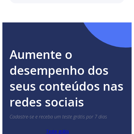
Você pode criar uma tabela e comparar o
desempenho da sua conta do Instagram com a conta
do seu concorrente. A tabela é compilada
automaticamente, o que vai economizar muito do
seu tempo e permitir que você o gaste na análise da
dinâmica dos indicadores e na busca de ideias para
melhorar seus indicadores.
Aumente o
desempenho dos
seus conteúdos nas
redes sociais
Cadastre-se e receba um teste grátis por 7 dias
Teste grátis