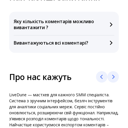
Яку кількість коментарів можливо
вивантажити ?
Ліміт з експорту коментарів залежить від
Вивантажуються всі коментарі?
обраного
тарифу.
Кількість вивантажених коментарів може
відрізнятись від загальної кількості коментарів під
постом.Причиною можуть бути видалені,
приховані або відмічені як спам коментарі, а також
Про нас кажуть
користувачі, які були заблоковані, видалені або
мають закритий акаунт.
LiveDune — мастхев для кажного SMM спеціаліста.
Live
Система з зручним інтерфейсом, безліч інструментів
онла
для аналітики соціальних мереж. Сервіс постійно
кліє
оновлюється, розширюючи свій функціонал. Наприклад,
який
з’явився розподіл коментарів щодо тональності.
аген
Найчастіше користуємося експортом коментарів –
надо