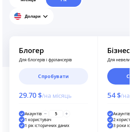
Долари
Блогер
Бізнес
Для блогерів і фрілансерів
Для невели
Спробувати
С
29.70 $
54 $
/
на місяць
/
на 
Акаунтів
5
Акаунтів
1 користувач
2 корист
1 рік історичних даних
3 роки і