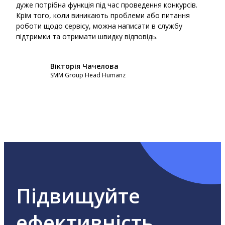
дуже потрібна функція під час проведення конкурсів.
роби
Крім того, коли виникають проблеми або питання
пере
роботи щодо сервісу, можна написати в службу
моме
підтримки та отримати швидку відповідь.
на р
Вікторія Чачелова
SMM Group Head Humanz
Підвищуйте
ефективність