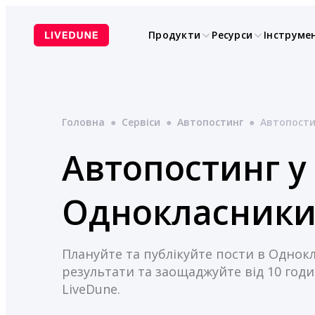
Перейти
до
Продукти
Ресурси
Інструме
вмісту
Головна
●
Сервіси
●
Автопостинг
●
Автопости
Автопостинг у
Однокласник
Плануйте та публікуйте пости в Однокл
результати та заощаджуйте від 10 годи
LiveDune.