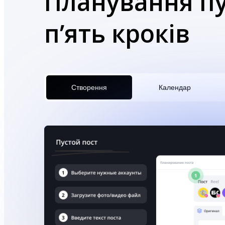
Планування пу
п’ять кроків
Створення
Календар