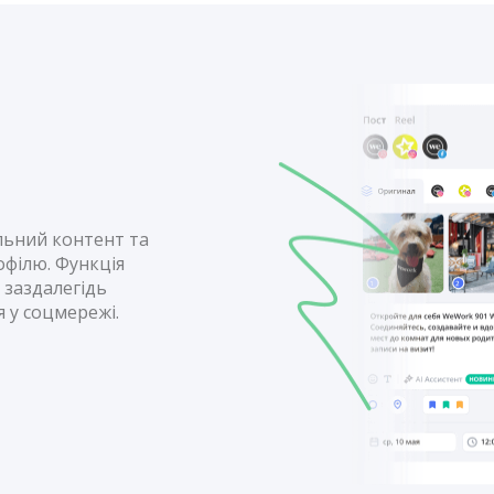
льний контент та
офілю. Функція
 заздалегідь
я у соцмережі.