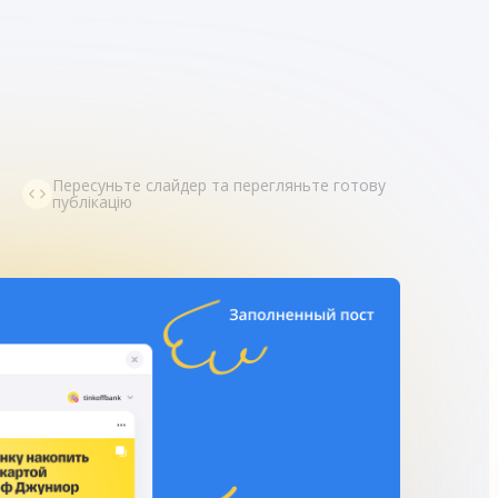
Пересуньте слайдер та перегляньте готову
публікацію