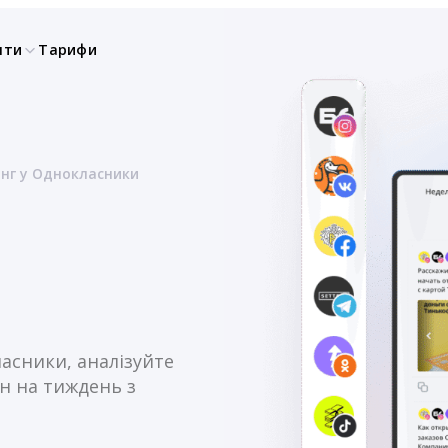
нти
Тарифи
нг у Однокласники
и
асники, аналізуйте
н на тиждень з