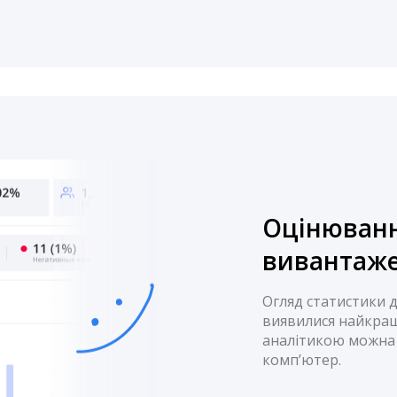
Оцінюванн
вивантаже
Огляд статистики до
виявилися найкра
аналітикою можна 
комп’ютер.