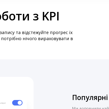
боти з KPI
запису та відстежуйте прогрес їх
 потрібно нічого вираховувати в
Популярні
Ми доповнили найп