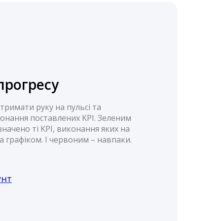
прогресу
римати руку на пульсі та
нання поставлених KPI. Зеленим
начено ті KPI, виконання яких на
а графіком. І червоним – навпаки.
унт