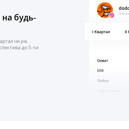
 на будь-
ртал чи рік.
спектива до 5-ти