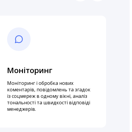
Моніторинг
Е
а
Моніторинг і обробка нових
коментарів, повідомлень та згадок
Рег
із соцмереж в одному вікні, аналіз
Інс
тональності та швидкості відповіді
вис
менеджерів.
про