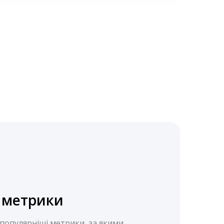
 метрики
опулярніші метрики, за якими