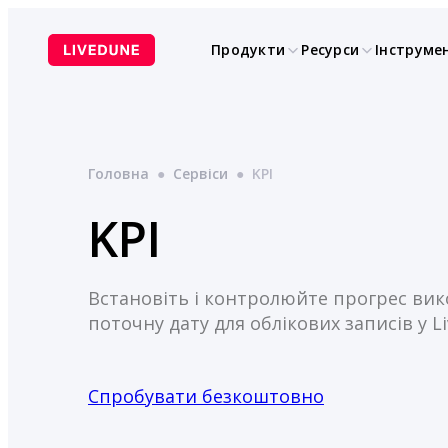
Перейти
до
Продукти
Ресурси
Інструме
вмісту
Головна
●
Сервіси
●
KPI
KPI
Встановіть і контролюйте прогрес вик
поточну дату для облікових записів у L
Спробувати безкоштовно