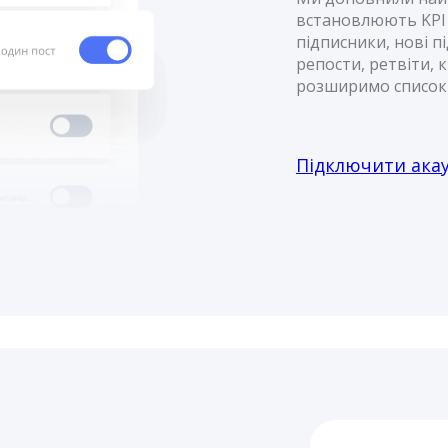
встановлюють KPI у
підписники, нові п
репости, ретвіти, к
розширимо список 
Підключити ака