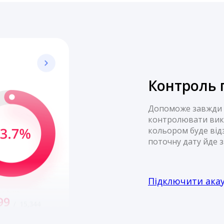
Контроль 
Допоможе завжди т
контролювати вико
кольором буде відз
поточну дату йде з
Підключити ака