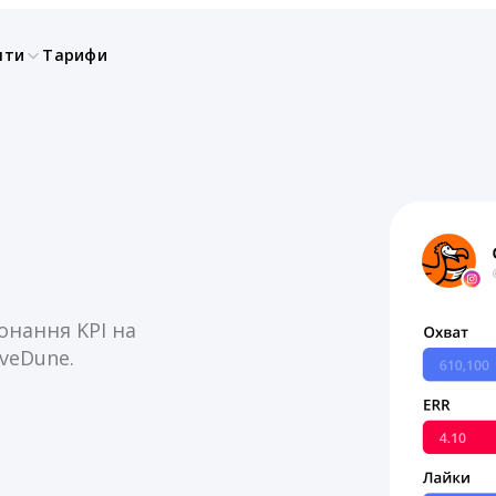
нти
Тарифи
онання KPI на
iveDune.