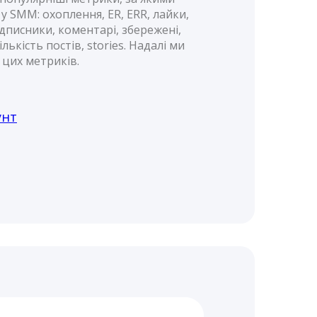
 SMM: охоплення, ER, ERR, лайки,
ідписники, коментарі, збережені,
ількість постів, stories. Надалі ми
цих метриків.
унт