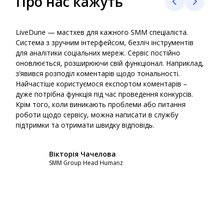
Про нас кажуть
LiveDune — мастхев для кажного SMM спеціаліста.
Live
Система з зручним інтерфейсом, безліч інструментів
онла
для аналітики соціальних мереж. Сервіс постійно
кліє
оновлюється, розширюючи свій функціонал. Наприклад,
який
з’явився розподіл коментарів щодо тональності.
аген
Найчастіше користуємося експортом коментарів –
надо
дуже потрібна функція під час проведення конкурсів.
роби
Крім того, коли виникають проблеми або питання
пере
роботи щодо сервісу, можна написати в службу
моме
підтримки та отримати швидку відповідь.
на р
Вікторія Чачелова
SMM Group Head Humanz