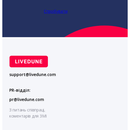
Спробувати
support@livedune.com
PR-відділ:
pr@livedune.com
З питань співпраці,
коментарів для ЗМІ