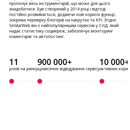
пропонує весь інструментарій, що може для цього
знадобитися. Був створений у 2014 році і відтоді
постійно розвивається, додаючи нові корисні функції,
зокрема перевірку блогерів на накрутки та KPI. Згідно
SimilarWeb він є найпопулярнішим сервісом у СНД, який
надає статистику соцмереж, забезпечує моніторинг
коментарів та автопостинг.
11
900 000+
10 000+
років на ринку
щомісячне відвідування сервісу
активних корис