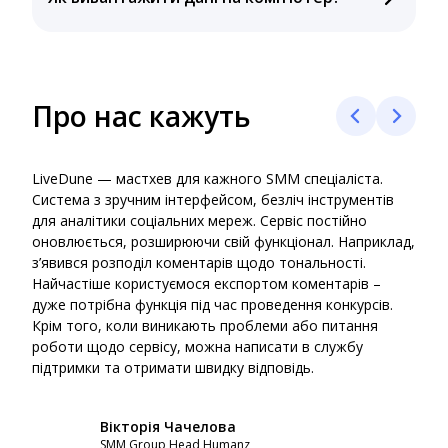
3-х графіків. Вони відображаються лише для нових
У LiveDune доступне вивантаження звіту у 4-х
публікацій.
форматах: PDF, Excel, Google Презентації, на email.
Збирання та завантаження даних відбувається
протягом 5 хвилин, тоді як складання звіту
Про нас кажуть
самотужки забирає якнайменше 8 годин часу.
LiveDune — мастхев для кажного SMM спеціаліста.
Live
Система з зручним інтерфейсом, безліч інструментів
онла
для аналітики соціальних мереж. Сервіс постійно
кліє
оновлюється, розширюючи свій функціонал. Наприклад,
який
з’явився розподіл коментарів щодо тональності.
аген
Найчастіше користуємося експортом коментарів –
надо
дуже потрібна функція під час проведення конкурсів.
роби
Крім того, коли виникають проблеми або питання
пере
роботи щодо сервісу, можна написати в службу
моме
підтримки та отримати швидку відповідь.
на р
Вікторія Чачелова
SMM Group Head Humanz