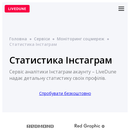
Перейти
до
вмісту
Головна
●
Сервіси
●
Моніторинг соцмереж
●
Статистика Інстаграм
Статистика Інстаграм
Сервіс аналітики Інстаграм акаунту – LiveDune
надає детальну статистику своїх профілів.
Спробувати безкоштовно