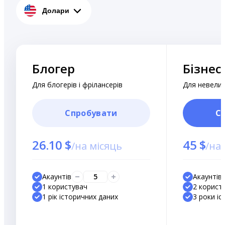
Долари
Блогер
Бізнес
Для блогерів і фрілансерів
Для невели
Спробувати
С
26.10 $
45 $
/
на місяць
/
на 
Акаунтів
5
Акаунтів
1 користувач
2 корист
1 рік історичних даних
3 роки і