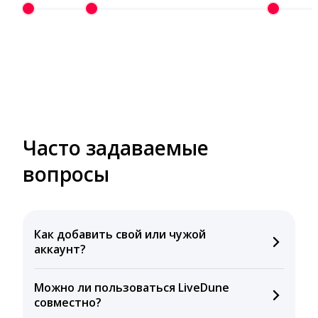
Часто задаваемые
вопросы
Как добавить свой или чужой
аккаунт?
Нажмите на значок + в левом верхнем углу и
Можно ли пользоваться LiveDune
выберете пункт «Добавить свой аккаунт» или
совместно?
«Добавить чужой аккаунт».