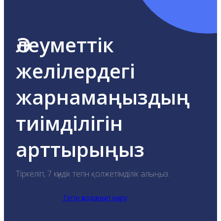
Әлеуметтік
желілердегі
жарнамаңыздың
тиімділігін
арттырыңыз
Тіркеліп, 7 күндік тегін қолжетімділік алыңыз.
Тегін қолданып көру