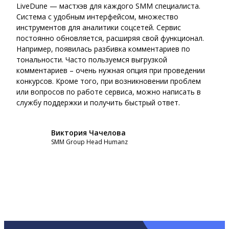
LiveDune — мастхэв для каждого SMM специалиста.
Live
Система с удобным интерфейсом, множество
серв
инструментов для аналитики соцсетей. Сервис
навс
постоянно обновляется, расширяя свой функционал.
нуже
Например, появилась разбивка комментариев по
аген
тональности. Часто пользуемся выгрузкой
надо
комментариев – очень нужная опция при проведении
дела
конкурсов. Кроме того, при возникновении проблем
пере
или вопросов по работе сервиса, можно написать в
данн
службу поддержки и получить быстрый ответ.
конк
Виктория Чачелова
SMM Group Head Humanz