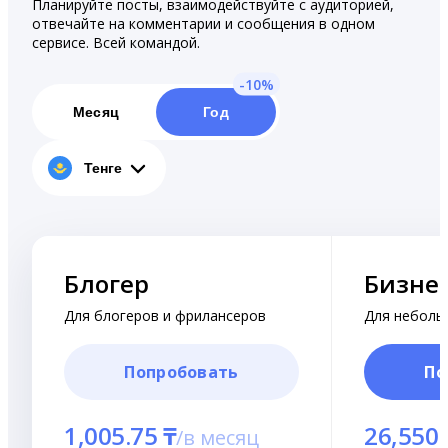
Планируйте посты, взаимодействуйте с аудиторией,
отвечайте на комментарии и сообщения в одном
сервисе. Всей командой.
Месяц
Год
Тенге
Блогер
Бизне
Для блогеров и фрилансеров
Для неболь
Попробовать
По
1,005.75 ₸
26,550 
/
в месяц