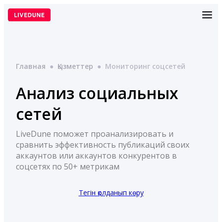
Перейти
к
содержимому
Главная
●
Қызметтер
●
Мониторинг соцсетей
Анализ социальных
сетей
LiveDune поможет проанализировать и
сравнить эффективность публикаций своих
аккаунтов или аккаунтов конкурентов в
соцсетях по 50+ метрикам
Тегін қолданып көру