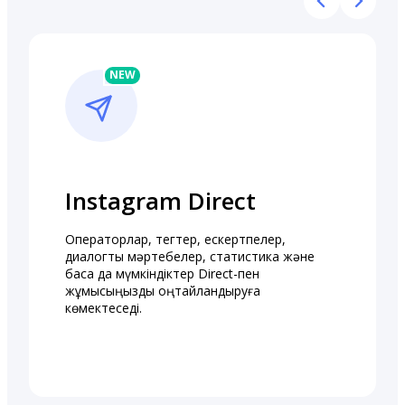
Instagram Direct
Операторлар, тегтер, ескертпелер,
диалогтық мәртебелер, статистика және
басқа да мүмкіндіктер Direct-пен
жұмысыңызды оңтайландыруға
көмектеседі.