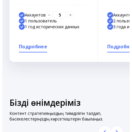
Аккаунтов
5
Аккаунто
1 пользователь
2 пользо
1 год исторических данных
3 года и
Подробнее
Подробн
Біздің өнімдеріміз
Контент стратегияңыздың тиімділігін талдап,
бәсекелестеріңіздің көрсеткіштерін бақылаңыз.