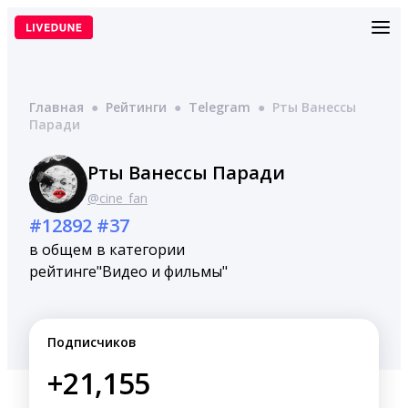
Перейти
к
содержимому
Главная
●
Рейтинги
●
Telegram
●
Рты Ванессы
Паради
Рты Ванессы Паради
@cine_fan
#12892
#37
в общем
в категории
рейтинге
"Видео и фильмы"
Подписчиков
+21,155