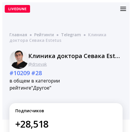
Перейти
к
содержимому
Главная
●
Рейтинги
●
Telegram
●
Клиника
доктора Севака Estetus
Клиника доктора Севака Estetus
@drsevak
#10209
#28
в общем
в категории
рейтинге
"Другое"
Подписчиков
+28,518