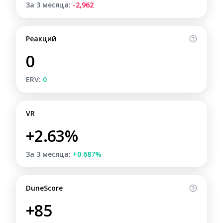
За 3 месяца:
-2,962
Реакций
0
ERV:
0
VR
+2.63%
За 3 месяца:
+0.687%
DuneScore
+85