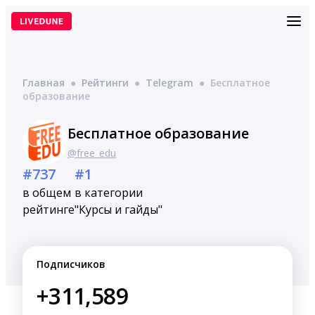
Перейти
к
содержимому
Главная
●
Рейтинги
●
Telegram
●
Бесплатное
образование
Бесплатное образование
@free_edu
#737
#1
в общем
в категории
рейтинге
"Курсы и гайды"
Подписчиков
+311,589