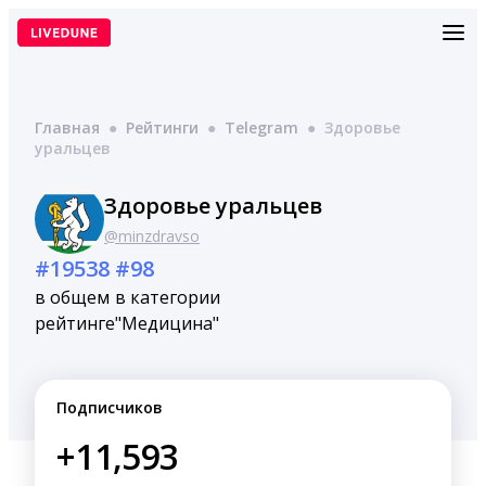
Перейти
к
содержимому
Главная
●
Рейтинги
●
Telegram
●
Здоровье
уральцев
Здоровье уральцев
@minzdravso
#19538
#98
в общем
в категории
рейтинге
"Медицина"
Подписчиков
+11,593