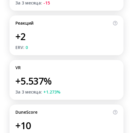
За 3 месяца:
-15
Реакций
+2
ERV:
0
VR
+5.537%
За 3 месяца:
+1.273%
DuneScore
+10