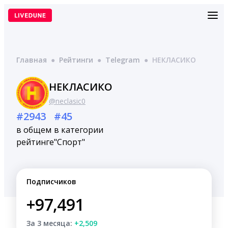
Перейти
к
содержимому
Главная
●
Рейтинги
●
Telegram
●
НЕКЛАСИКО
НЕКЛАСИКО
@neclasic0
#2943
#45
в общем
в категории
рейтинге
"Спорт"
Подписчиков
+97,491
За 3 месяца:
+2,509