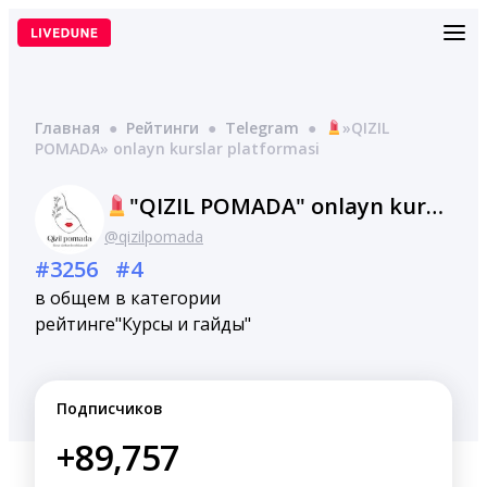
Перейти
к
содержимому
Главная
●
Рейтинги
●
Telegram
●
»QIZIL
POMADA» onlayn kurslar platformasi
"QIZIL POMADA" onlayn kurslar platformasi
@qizilpomada
#3256
#4
в общем
в категории
рейтинге
"Курсы и гайды"
Подписчиков
+89,757