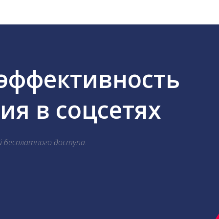
 эффективность
я в соцсетях
й бесплатного доступа.