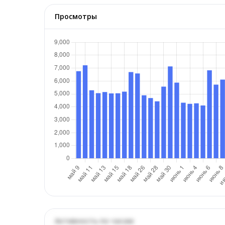
Просмотры
Активность по часам