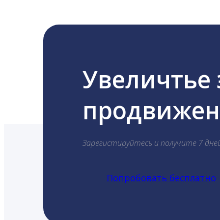
Увеличтье
продвижени
Зарегистируйтесь и получите 7 дне
Попробовать бесплатно