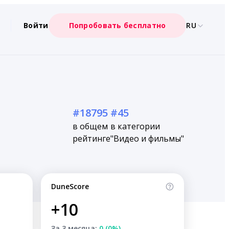
Войти
Попробовать бесплатно
RU
#18795
#45
в общем
в категории
рейтинге
"Видео и фильмы"
DuneScore
+10
За 3 месяца:
0 (0%)