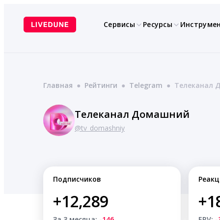
Перейти
к
Сервисы
Ресурсы
Инструме
содержимому
Главная
●
Рейтинги
●
Telegram
●
Телеканал 
Телеканал Домашний
@tv_domashniy
Подписчиков
Реакц
+12,289
+1
За 3 месяца:
-146
ERV:
-