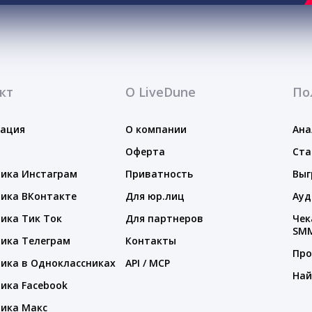
кт
О LiveDune
По
тация
О компании
Ана
Оферта
Ста
ика Инстаграм
Приватность
Выг
ика ВКонтакте
Для юр.лиц
Ауд
ика Тик Ток
Для партнеров
Чек
SM
ика Телеграм
Контакты
Про
ика в Одноклассниках
API / MCP
Най
ика Facebook
ика Макс