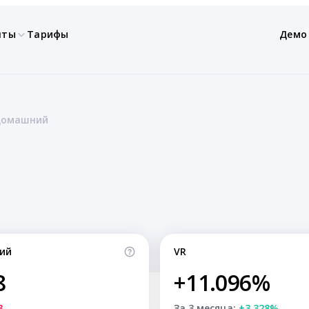
нты
Тарифы
Демо
Домашний
ий
VR
8
+11.096%
3
За 3 месяца:
+3.328%