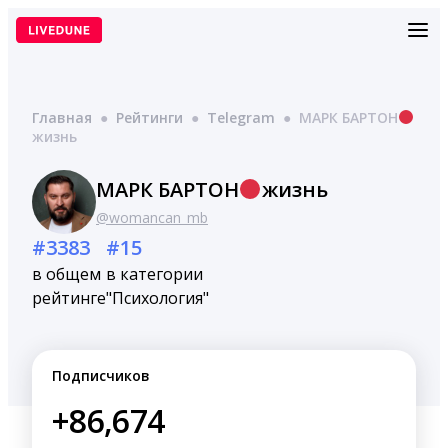
Перейти
к
содержимому
Главная
●
Рейтинги
●
Telegram
●
МАРК БАРТОН
жизнь
МАРК БАРТОН
жизнь
@womancan_mb
#3383
#15
в общем
в категории
рейтинге
"Психология"
Подписчиков
+86,674