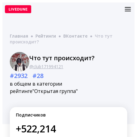
Перейти
к
содержимому
Главная
●
Рейтинги
●
ВКонтакте
●
Что тут
происходит?
Что тут происходит?
@club171994121
#2932
#28
в общем
в категории
рейтинге
"Открытая группа"
Подписчиков
+522,214