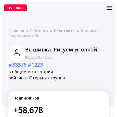
Перейти
к
содержимому
Главная
●
Рейтинги
●
ВКонтакте
●
Вышивка.
Рисуем иголкой.
Вышивка. Рисуем иголкой.
@risuem_igolkoi
#33376
#1223
в общем
в категории
рейтинге
"Открытая группа"
Подписчиков
+58,678