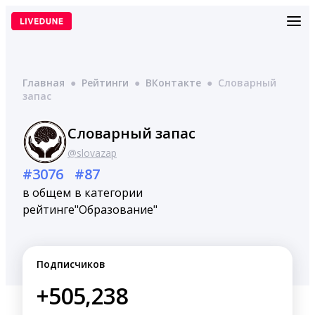
Перейти
к
содержимому
Главная
●
Рейтинги
●
ВКонтакте
●
Словарный
запас
Словарный запас
@slovazap
#3076
#87
в общем
в категории
рейтинге
"Образование"
Подписчиков
+505,238