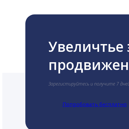
Увеличтье
продвижени
Зарегистируйтесь и получите 7 дне
Попробовать бесплатно