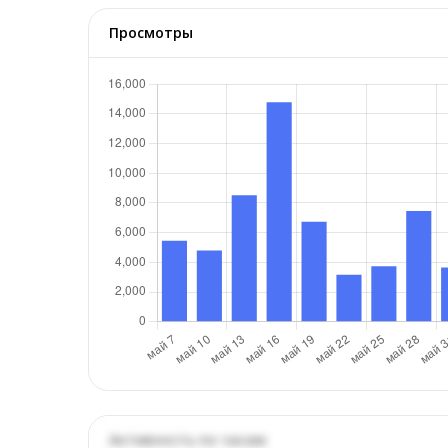
Просмотры
Активность по часам