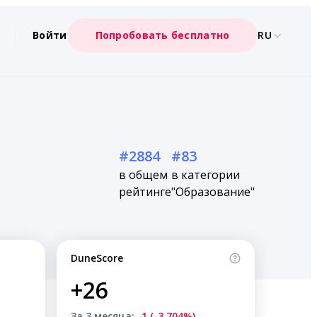
Войти
Попробовать бесплатно
RU
#2884
#83
в общем
в категории
рейтинге
"Образование"
DuneScore
+26
За 3 месяца:
-1 (-3.704%)