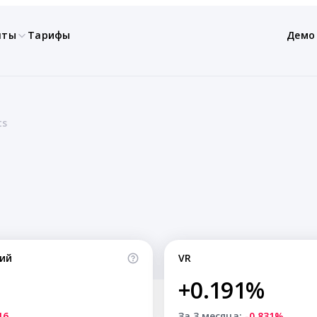
нты
Тарифы
Демо
ts
ий
VR
+0.191%
16
За 3 месяца:
-0.831%