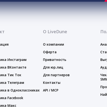
кт
О LiveDune
По
тация
О компании
Ана
Оферта
Ста
ика Инстаграм
Приватность
Выг
ика ВКонтакте
Для юр.лиц
Ауд
ика Тик Ток
Для партнеров
Чек
SM
ика Телеграм
Контакты
Про
ика в Одноклассниках
API / MCP
Най
ика Facebook
ика Макс