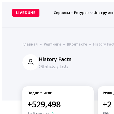
Перейти
к
Сервисы
Ресурсы
Инструме
содержимому
Главная
●
Рейтинги
●
ВКонтакте
●
History Fac
History Facts
@thehistory_facts
Подписчиков
Реакц
+529,498
+2
За 3 месяца:
0
ERV:
-