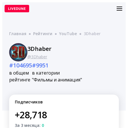
Перейти
к
содержимому
Главная
●
Рейтинги
●
YouTube
●
3Dhaber
3Dhaber
@3Dhaber
#104695
#9951
в общем
в категории
рейтинге
"Фильмы и анимация"
Подписчиков
+28,718
За 3 месяца:
0