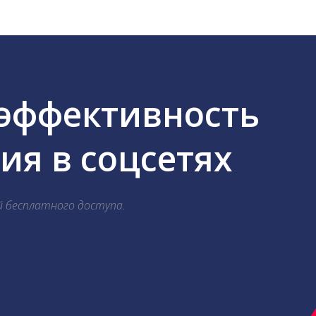
 эффективность
я в соцсетях
й бесплатного доступа.