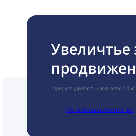
Увеличтье
продвижени
Зарегистируйтесь и получите 7 дне
Попробовать бесплатно