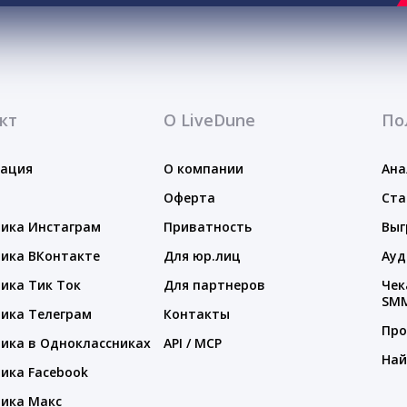
кт
О LiveDune
По
тация
О компании
Ана
Оферта
Ста
ика Инстаграм
Приватность
Выг
ика ВКонтакте
Для юр.лиц
Ауд
ика Тик Ток
Для партнеров
Чек
SM
ика Телеграм
Контакты
Про
ика в Одноклассниках
API / MCP
Най
ика Facebook
ика Макс