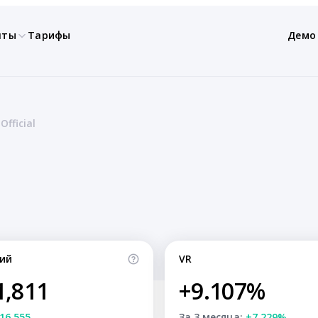
нты
Тарифы
Демо
Official
ий
VR
1,811
+9.107%
16,555
За 3 месяца:
+7.229%