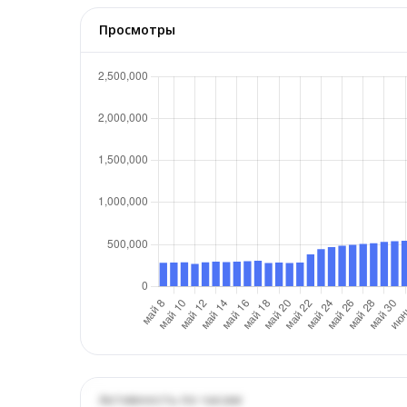
Просмотры
Активность по часам