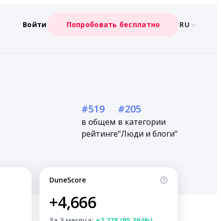
Войти
Попробовать бесплатно
RU
#519
#205
в общем
в категории
рейтинге
"Люди и блоги"
DuneScore
+4,666
За 3 месяца:
+2,278 (95.394%)