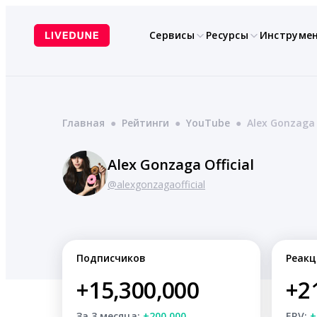
Перейти
к
Сервисы
Ресурсы
Инструме
содержимому
Главная
●
Рейтинги
●
YouTube
●
Alex Gonzaga 
Alex Gonzaga Official
@alexgonzagaofficial
Подписчиков
Реакц
+15,300,000
+2
За 3 месяца:
+200,000
ERV:
+