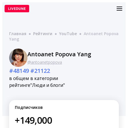
Перейти
к
содержимому
Главная
●
Рейтинги
●
YouTube
●
Antoanet Popova
Yang
Antoanet Popova Yang
@antoanetpopova
#48149
#21122
в общем
в категории
рейтинге
"Люди и блоги"
Подписчиков
+149,000