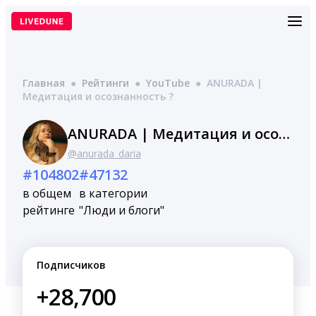
Перейти
к
содержимому
Главная
●
Рейтинги
●
YouTube
●
ANURADA |
Медитация и осознанность ?
ANURADA | Медитация и осознанность ?
@anurada_daria
#104802
#47132
в общем
в категории
рейтинге
"Люди и блоги"
Подписчиков
+28,700