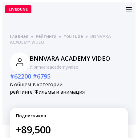
Перейти
к
содержимому
Главная
●
Рейтинги
●
YouTube
●
BNNVARA
ACADEMY VIDEO
BNNVARA ACADEMY VIDEO
@bnnvaraacademyvideo
#62200
#6795
в общем
в категории
рейтинге
"Фильмы и анимация"
Подписчиков
+89,500