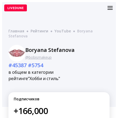
Перейти
к
содержимому
Главная
●
Рейтинги
●
YouTube
●
Boryana
Stefanova
Boryana Stefanova
@bobismakeup
#45387
#5754
в общем
в категории
рейтинге
"Хобби и стиль"
Подписчиков
+166,000