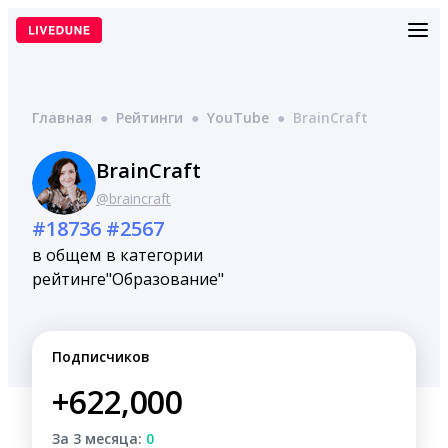
Перейти
к
содержимому
Главная
●
Рейтинги
●
YouTube
●
BrainCraft
BrainCraft
@braincraft
#18736
#2567
в общем
в категории
рейтинге
"Образование"
Подписчиков
+622,000
За 3 месяца:
0