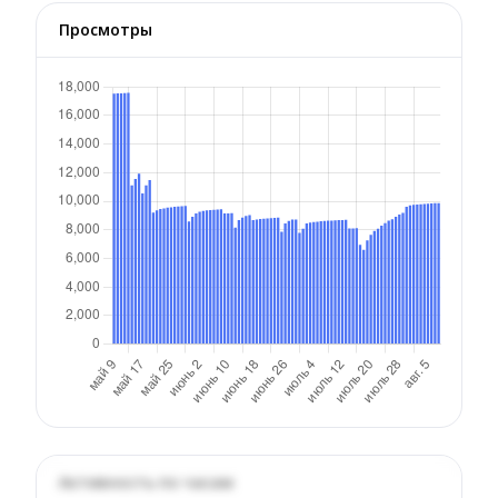
Просмотры
Активность по часам