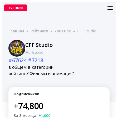
Перейти
к
содержимому
Главная
●
Рейтинги
●
YouTube
●
CFF Studio
CFF Studio
@cffstudio
#67624
#7218
в общем
в категории
рейтинге
"Фильмы и анимация"
Подписчиков
+74,800
За 3 месяца:
+1,000