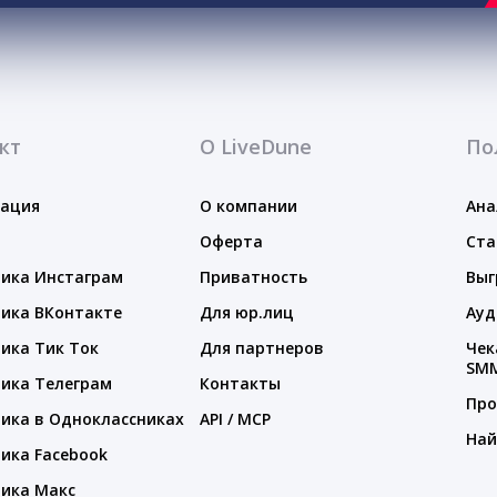
кт
О LiveDune
По
тация
О компании
Ана
Оферта
Ста
ика Инстаграм
Приватность
Выг
ика ВКонтакте
Для юр.лиц
Ауд
ика Тик Ток
Для партнеров
Чек
SM
ика Телеграм
Контакты
Про
ика в Одноклассниках
API / MCP
Най
ика Facebook
ика Макс