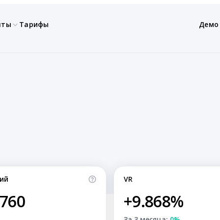
нты
Тарифы
Демо
ий
VR
,760
+9.868%
За 3 месяца:
0%