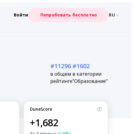
Войти
Попробовать бесплатно
RU
#11296
#1602
в общем
в категории
рейтинге
"Образование"
DuneScore
+1,682
За 3 месяца:
0 (0%)