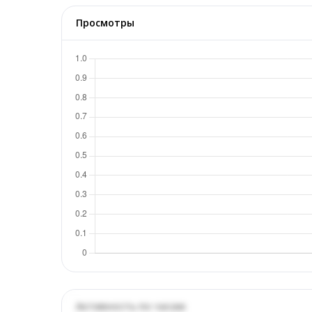
Просмотры
Активность по часам