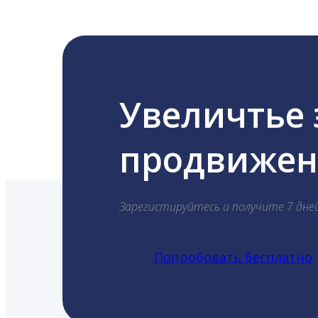
Увеличтье
продвижени
Зарегистируйтесь и получите 7 дне
Попробовать бесплатно