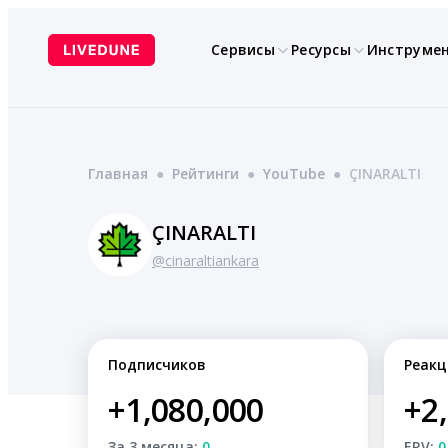
Перейти
к
Сервисы
Ресурсы
Инструме
содержимому
Главная
●
Рейтинги
●
YouTube
●
ÇINARALTI
ÇINARALTI
@cinaraltiankara
Подписчиков
Реакц
+1,080,000
+2
За 3 месяца:
0
ERV:
0