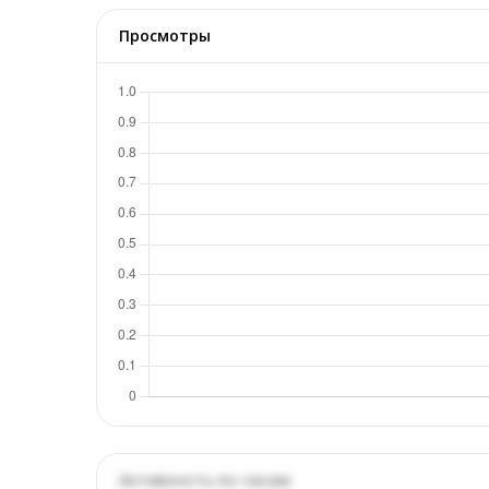
Просмотры
Активность по часам