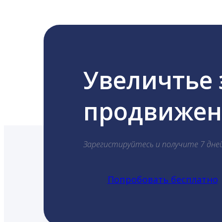
Увеличтье
продвижени
Зарегистируйтесь и получите 7 дне
Попробовать бесплатно