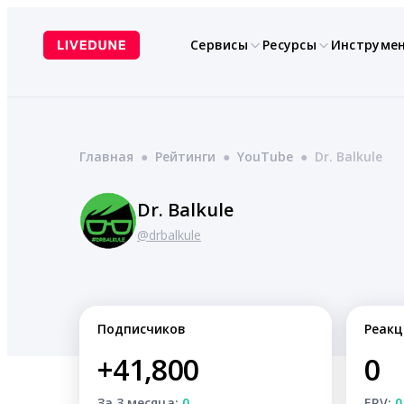
Перейти
к
Сервисы
Ресурсы
Инструме
содержимому
Главная
●
Рейтинги
●
YouTube
●
Dr. Balkule
Dr. Balkule
@drbalkule
Подписчиков
Реакц
+41,800
0
За 3 месяца:
0
ERV:
0