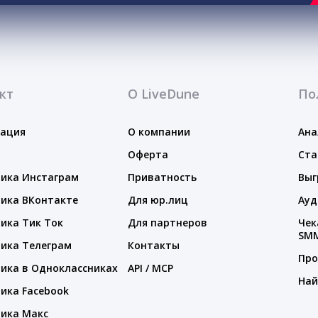
кт
О LiveDune
По
тация
О компании
Ана
Оферта
Ста
ика Инстаграм
Приватность
Выг
ика ВКонтакте
Для юр.лиц
Ауд
ика Тик Ток
Для партнеров
Чек
SM
ика Телеграм
Контакты
Про
ика в Одноклассниках
API / MCP
Най
ика Facebook
ика Макс