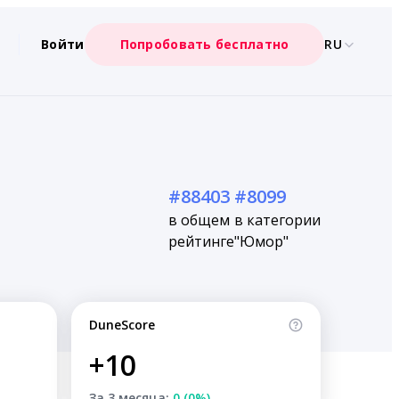
Войти
Попробовать бесплатно
RU
#88403
#8099
в общем
в категории
рейтинге
"Юмор"
DuneScore
+10
За 3 месяца:
0 (0%)