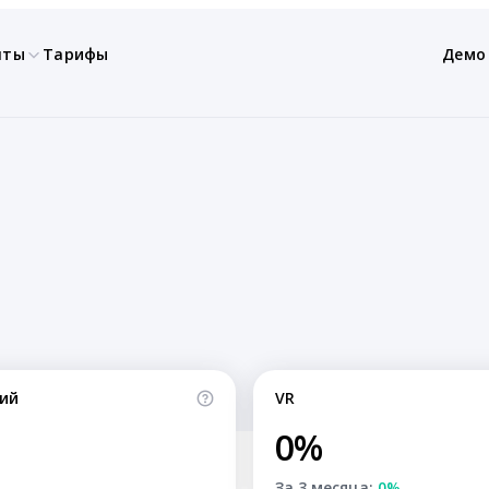
нты
Тарифы
Демо
ий
VR
0%
За 3 месяца:
0%