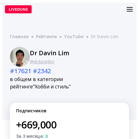
Перейти
к
содержимому
Главная
●
Рейтинги
●
YouTube
●
Dr Davin Lim
Dr Davin Lim
@drdavinlim
#17621
#2342
в общем
в категории
рейтинге
"Хобби и стиль"
Подписчиков
+669,000
За 3 месяца:
0