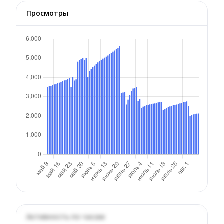
Просмотры
Активность по часам