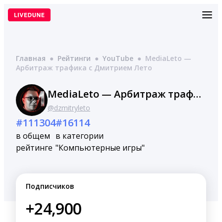
Перейти
к
содержимому
Главная
●
Рейтинги
●
YouTube
●
MediaLeto —
Арбитраж трафика с Дмитрием Лето
MediaLeto — Арбитраж трафика с Дмитрием Лето
@dzmitryleto
#111304
#16114
в общем
в категории
рейтинге
"Компьютерные игры"
Подписчиков
+24,900