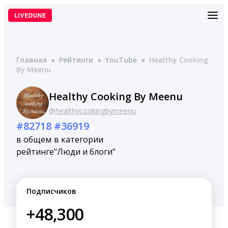
Перейти
к
содержимому
Главная
●
Рейтинги
●
YouTube
●
Healthy Cooking
By Meenu
Healthy Cooking By Meenu
@healthycookingbymeenu
#82718
#36919
в общем
в категории
рейтинге
"Люди и блоги"
Подписчиков
+48,300