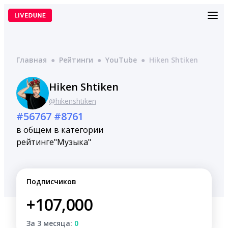
Перейти
к
содержимому
Главная
●
Рейтинги
●
YouTube
●
Hiken Shtiken
Hiken Shtiken
@hikenshtiken
#56767
#8761
в общем
в категории
рейтинге
"Музыка"
Подписчиков
+107,000
За 3 месяца:
0