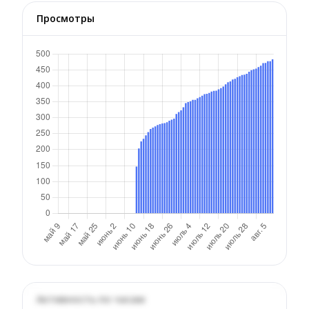
Просмотры
Активность по часам