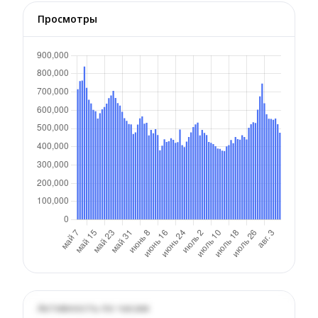
Просмотры
Активность по часам