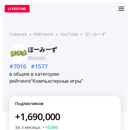
Перейти
к
содержимому
Главная
●
Рейтинги
●
YouTube
●
ほーみーず
ほーみーず
@homies.
#7016
#1577
в общем
в категории
рейтинге
"Компьютерные игры"
Подписчиков
+1,690,000
За 3 месяца:
+10,000