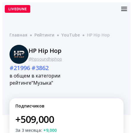
Перейти
к
содержимому
Главная
●
Рейтинги
●
YouTube
●
HP Hip Hop
HP Hip Hop
@hpsoundhiphop
#21996
#3862
в общем
в категории
рейтинге
"Музыка"
Подписчиков
+509,000
За 3 месяца:
+9,000