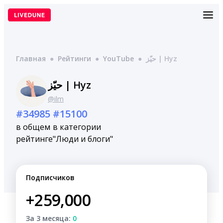
Перейти
к
содержимому
Главная
●
Рейтинги
●
YouTube
●
حيّز | Hyz
حيّز | Hyz
@ilm
#34985
#15100
в общем
в категории
рейтинге
"Люди и блоги"
Подписчиков
+259,000
За 3 месяца:
0