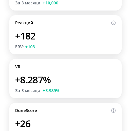
За 3 месяца:
+10,000
Реакций
+182
ERV:
+103
VR
+8.287%
За 3 месяца:
+3.989%
DuneScore
+26