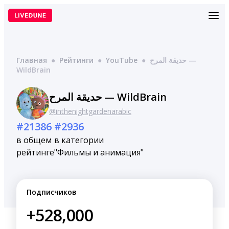
Перейти
к
содержимому
Главная
●
Рейтинги
●
YouTube
●
حديقة المرح —
WildBrain
حديقة المرح — WildBrain
@inthenightgardenarabic
#21386
#2936
в общем
в категории
рейтинге
"Фильмы и анимация"
Подписчиков
+528,000