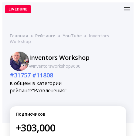
Перейти
к
содержимому
Главная
●
Рейтинги
●
YouTube
●
Inventors
Workshop
Inventors Workshop
@inventorsworkshop9600
#31757
#11808
в общем
в категории
рейтинге
"Развлечения"
Подписчиков
+303,000