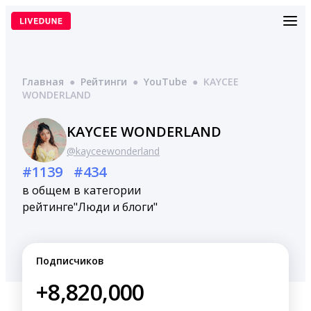
Перейти
к
содержимому
Главная
●
Рейтинги
●
YouTube
●
KAYCEE
WONDERLAND
KAYCEE WONDERLAND
@kayceewonderland
#1139
#434
в общем
в категории
рейтинге
"Люди и блоги"
Подписчиков
+8,820,000