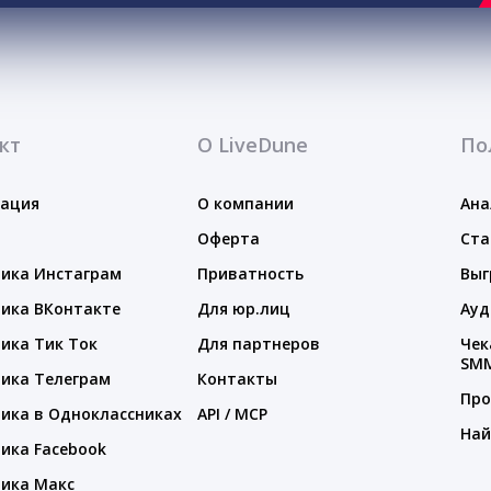
кт
О LiveDune
По
тация
О компании
Ана
Оферта
Ста
ика Инстаграм
Приватность
Выг
ика ВКонтакте
Для юр.лиц
Ауд
ика Тик Ток
Для партнеров
Чек
SM
ика Телеграм
Контакты
Про
ика в Одноклассниках
API / MCP
Най
ика Facebook
ика Макс