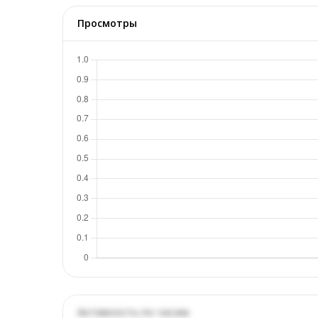
Просмотры
Активность по часам