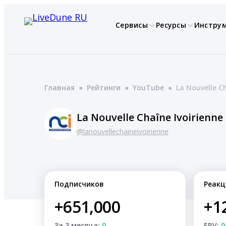
Перейти
к
Сервисы
Ресурсы
Инстру
содержимому
Главная
●
Рейтинги
●
YouTube
●
La Nouvelle Ch
La Nouvelle Chaîne Ivoirienne
@lanouvellechaineivoirienne
Подписчиков
Реакц
+651,000
+1
За 3 месяца:
0
ERV:
0