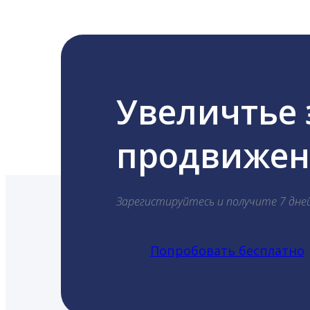
Увеличтье
продвижени
Зарегистируйтесь и получите 7 дне
Попробовать бесплатно