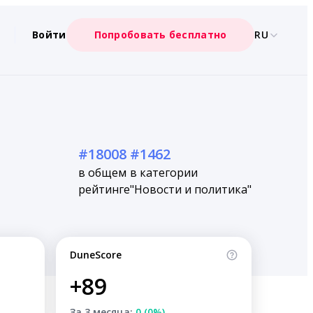
Войти
Попробовать бесплатно
RU
#18008
#1462
в общем
в категории
рейтинге
"Новости и политика"
DuneScore
+89
За 3 месяца:
0 (0%)