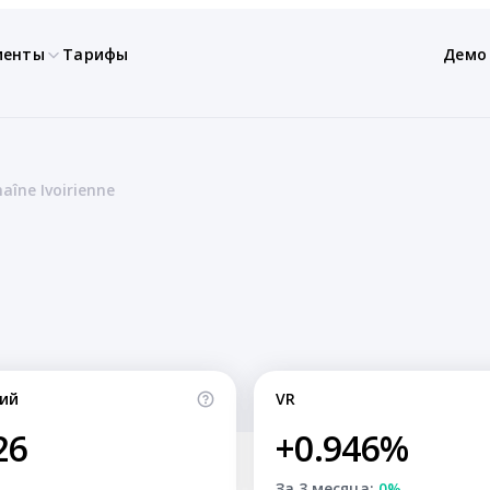
менты
Тарифы
Демо
aîne Ivoirienne
ий
VR
26
+0.946%
За 3 месяца:
0%