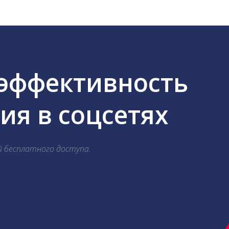
 эффективность
я в соцсетях
й бесплатного доступа.