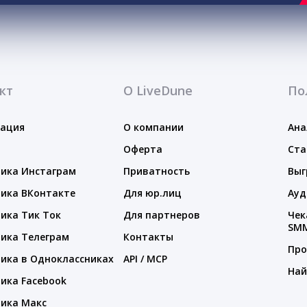
кт
О LiveDune
По
тация
О компании
Ана
Оферта
Ста
ика Инстаграм
Приватность
Выг
ика ВКонтакте
Для юр.лиц
Ауд
ика Тик Ток
Для партнеров
Чек
SM
ика Телеграм
Контакты
Про
ика в Одноклассниках
API / MCP
Най
ика Facebook
ика Макс