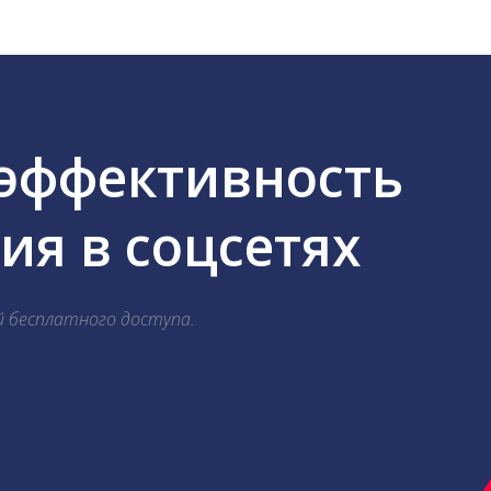
 эффективность
я в соцсетях
й бесплатного доступа.