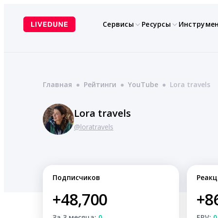
Перейти
к
Сервисы
Ресурсы
Инструме
содержимому
Главная
●
Рейтинги
●
YouTube
●
Lora travels
Lora travels
@loratravels
Подписчиков
Реакц
+48,700
+8
За 3 месяца:
0
ERV:
0