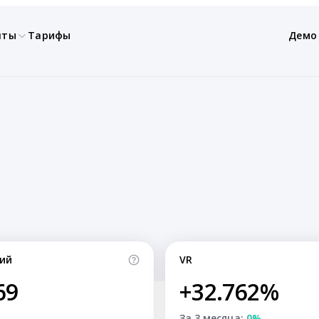
нты
Тарифы
Демо
ий
VR
69
+32.762%
За 3 месяца:
0%