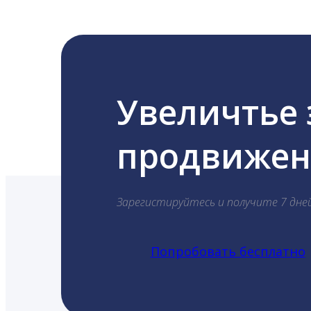
Увеличтье
продвижени
Зарегистируйтесь и получите 7 дне
Попробовать бесплатно