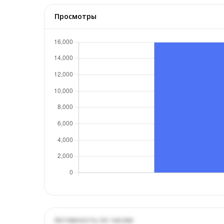
Просмотры
Активность по часам