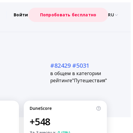
Войти
Попробовать бесплатно
RU
#82429
#5031
в общем
в категории
рейтинге
"Путешествия"
DuneScore
+548
За 3 месяца:
0 (0%)