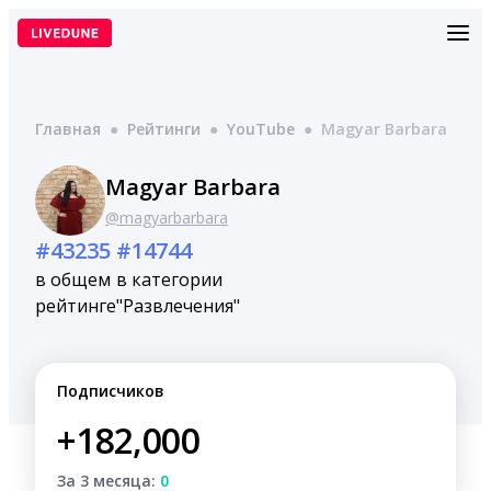
Перейти
к
содержимому
Главная
●
Рейтинги
●
YouTube
●
Magyar Barbara
Magyar Barbara
@magyarbarbara
#43235
#14744
в общем
в категории
рейтинге
"Развлечения"
Подписчиков
+182,000
За 3 месяца:
0