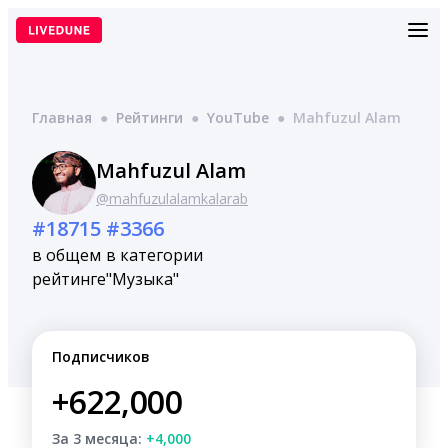
Перейти
к
содержимому
Главная
●
Рейтинги
●
YouTube
●
Mahfuzul Alam
Mahfuzul Alam
@mahfuzulalamkalarab
#18715
#3366
в общем
в категории
рейтинге
"Музыка"
Подписчиков
+622,000
За 3 месяца:
+4,000