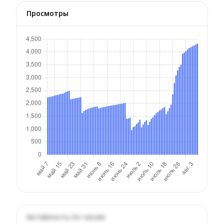
Просмотры
Активность по часам