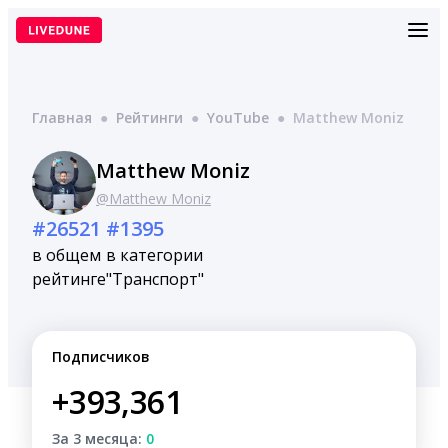
Перейти
к
содержимому
Главная
●
Рейтинги
●
YouTube
●
Matthew Moniz
Matthew Moniz
@Matthew Moniz
#26521
#1395
в общем
в категории
рейтинге
"Транспорт"
Подписчиков
+393,361
За 3 месяца:
0